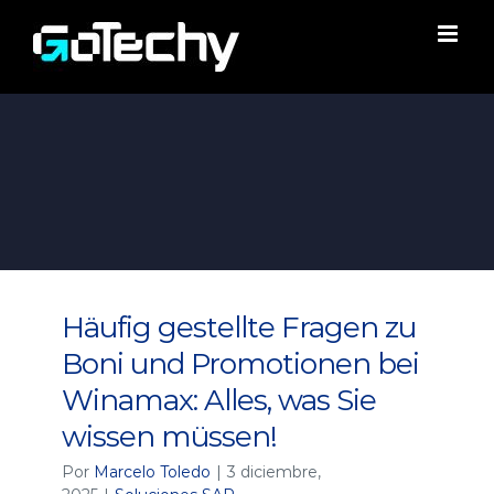
Saltar
al
contenido
Häufig gestellte Fragen zu
Boni und Promotionen bei
Winamax: Alles, was Sie
wissen müssen!
Por
Marcelo Toledo
|
3 diciembre,